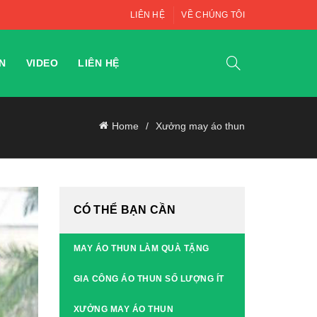
LIÊN HỆ
VỀ CHÚNG TÔI
N
VIDEO
LIÊN HỆ
Home
Xưởng may áo thun
CÓ THỂ BẠN CẦN
MAY ÁO THUN LÀM QUÀ TẶNG
GIA CÔNG ÁO THUN SỐ LƯỢNG ÍT
XƯỞNG MAY ÁO THUN