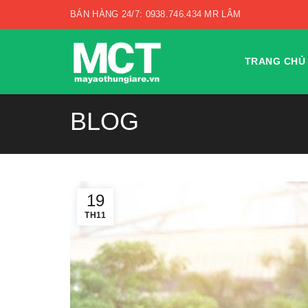
BÁN HÀNG 24/7: 0938.746.434 MR LÂM
TRANG CHỦ
BLOG
19
TH11