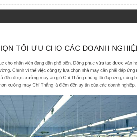
̣N TỐI ƯU CHO CÁC DOANH NGHIỆ
̣c cho nhân viên đang dần phổ biến. Đồng phục vừa tạo được văn h
rường. Chính vì thế việc công ty lựa chọn nhà may cần phải đáp ứn
ất cả đều được xưởng may áo gió Chí Thắng chúng tôi đáp ứng, cùng bà
 chọn xưởng may Chí Thắng là điểm đến uy tín của các doanh nghiệp.