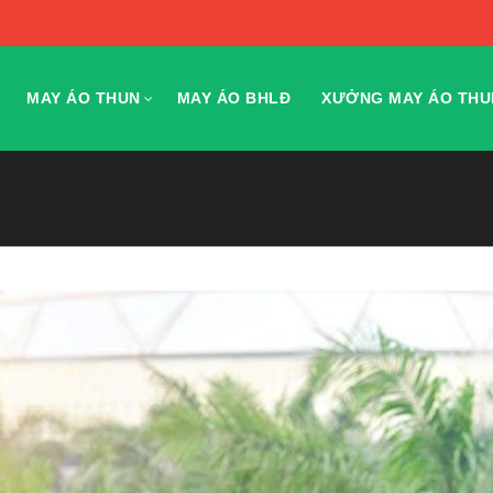
MAY ÁO THUN
MAY ÁO BHLĐ
XƯỞNG MAY ÁO THU