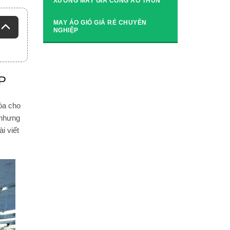
XƯỞNG MAY GIA CÔNG ÁO THUN
MAY ÁO GIÓ GIÁ RẺ CHUYÊN
NGHIỆP
P
óa cho
g nhưng
i viết