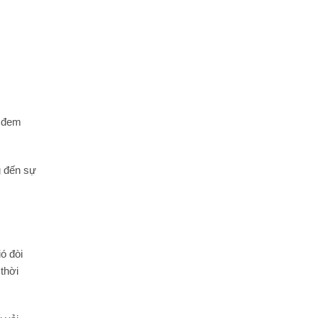
n đem
ng đến sự
ó đòi
thời