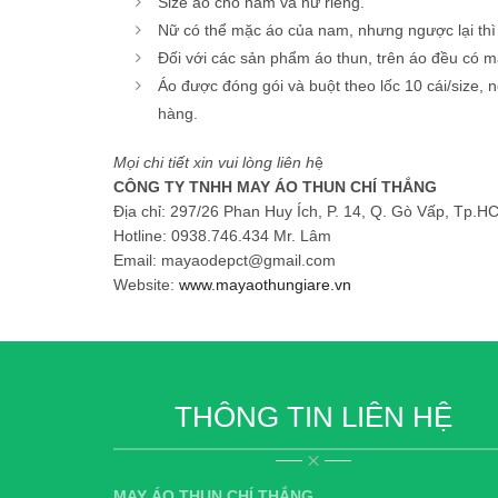
Size áo cho nam và nữ riêng.
Nữ có thể mặc áo của nam, nhưng ngược lại thì
Đối với các sản phẩm áo thun, trên áo đều có m
Áo được đóng gói và buột theo lốc 10 cái/size,
hàng.
Mọi chi tiết xin vui lòng liên h
ệ
CÔNG TY TNHH MAY ÁO THUN CHÍ THẮNG
Địa chỉ: 297/26 Phan Huy Ích, P. 14, Q. Gò Vấp, Tp.H
Hotline: 0938.746.434 Mr. Lâm
Email: mayaodepct@gmail.com
Website:
www.mayaothungiare.vn
THÔNG TIN LIÊN HỆ
MAY ÁO THUN CHÍ THẮNG