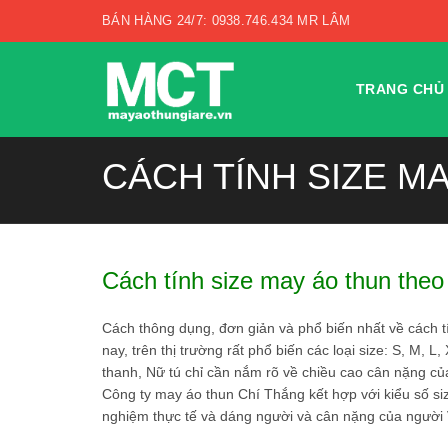
BÁN HÀNG 24/7: 0938.746.434 MR LÂM
TRANG CHỦ
CÁCH TÍNH SIZE M
Cách tính size may áo thun theo
Cách thông dụng, đơn giản và phổ biến nhất về cách t
nay, trên thị trường rất phổ biến các loại size: S, M,
thanh, Nữ tú chỉ cần nắm rõ về chiều cao cân nặng củ
Công ty may áo thun Chí Thắng kết hợp với kiểu số siz
nghiệm thực tế và dáng người và cân nặng của người 