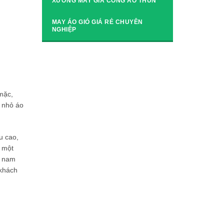
XƯỞNG MAY GIA CÔNG ÁO THUN
MAY ÁO GIÓ GIÁ RẺ CHUYÊN
NGHIỆP
mặc,
u nhỏ áo
u cao,
a một
n nam
 khách