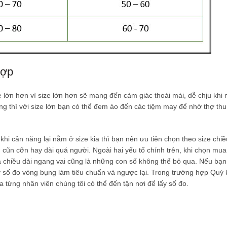
hợp
 lớn hơn vì size lớn hơn sẽ mang đến cảm giác thoải mái, dễ chịu khi 
g thì với size lớn bạn có thể đem áo đến các tiệm may để nhờ thợ th
hi cân năng lại nằm ở size kia thì bạn nên ưu tiên chọn theo size chiề
 cũn cỡn hay dài quá người. Ngoài hai yếu tố chính trên, khi chọn mu
à chiều dài ngang vai cũng là những con số không thể bỏ qua. Nếu bạ
y số đo vòng bụng làm tiêu chuẩn và ngược lại. Trong trường hợp Quý
từng nhân viên chúng tôi có thể đến tận nơi để lấy số đo.