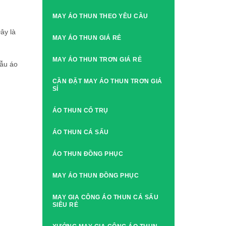
MAY ÁO THUN THEO YÊU CẦU
ây là
MAY ÁO THUN GIÁ RẺ
MAY ÁO THUN TRƠN GIÁ RẺ
mẫu áo
CẦN ĐẶT MAY ÁO THUN TRƠN GIÁ
SỈ
ÁO THUN CỔ TRỤ
ÁO THUN CÁ SẤU
ÁO THUN ĐỒNG PHỤC
MAY ÁO THUN ĐỒNG PHỤC
MAY GIA CÔNG ÁO THUN CÁ SẤU
SIÊU RẺ