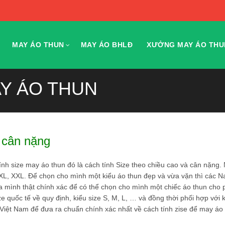
MAY ÁO THUN
MAY ÁO BHLĐ
XƯỞNG MAY ÁO THU
AY ÁO THUN
 cân nặng
ính size may áo thun đó là cách tính Size theo chiều cao và cân nặng.
 L, XL, XXL. Để chọn cho mình một kiểu áo thun đẹp và vừa vặn thì các 
a mình thật chính xác để có thể chọn cho mình một chiếc áo thun cho 
e quốc tế về quy định, kiểu size S, M, L, … và đồng thời phối hợp với 
Việt Nam để đưa ra chuẩn chính xác nhất về cách tính zise để may áo 