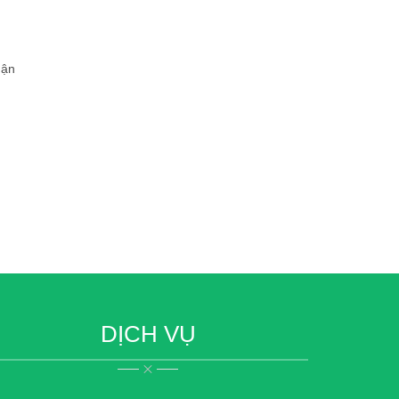
hận
DỊCH VỤ