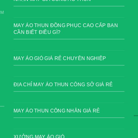
CM
MAY ÁO THUN ĐỒNG PHỤC CAO CẤP BẠN
CẦN BIẾT ĐIỀU GÌ?
MAY ÁO GIÓ GIÁ RẺ CHUYÊN NGHIỆP
ĐỊA CHỈ MAY ÁO THUN CÔNG SỞ GIÁ RẺ
MAY ÁO THUN CÔNG NHÂN GIÁ RẺ
XƯỞNG MAY ÁO GIÓ