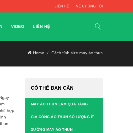
LIÊN HỆ
VỀ CHÚNG TÔI
N
VIDEO
LIÊN HỆ
Home
Cách tính size may áo thun
CÓ THỂ BẠN CẦN
 Ngay
Nam
MAY ÁO THUN LÀM QUÀ TẶNG
phù hợp.
kinh
GIA CÔNG ÁO THUN SỐ LƯỢNG ÍT
thun.
XƯỞNG MAY ÁO THUN