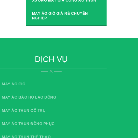
XƯỞNG MAY GIA CÔNG ÁO THUN
MAY ÁO GIÓ GIÁ RẺ CHUYÊN
NGHIỆP
DỊCH VỤ
MAY ÁO GIÓ
MAY ÁO BẢO HỘ LAO ĐỘNG
MAY ÁO THUN CỔ TRỤ
MAY ÁO THUN ĐỒNG PHỤC
MAY ÁO THUN THỂ THAO