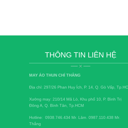
THÔNG TIN LIÊN HỆ
MAY ÁO THUN CHÍ THẮNG
Địa chỉ: 297/26 Phan Huy Ích, P. 14, Q. Gò Vấp, Tp.H
Xưởng may: 210/14 Mã Lò, Khu phố 10, P. Bình Trị
Đông A, Q. Bình Tân, Tp.HCM
Hotline:
0938.746.434
Mr. Lâm.
0987.110.438
Mr.
Thắng