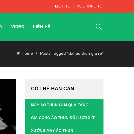
LIÊN HỆ
VỀ CHÚNG TÔI
N
VIDEO
LIÊN HỆ
Home
Posts Tagged "đặt áo thun giá rẻ"
CÓ THỂ BẠN CẦN
MAY ÁO THUN LÀM QUÀ TẶNG
GIA CÔNG ÁO THUN SỐ LƯỢNG ÍT
XƯỞNG MAY ÁO THUN