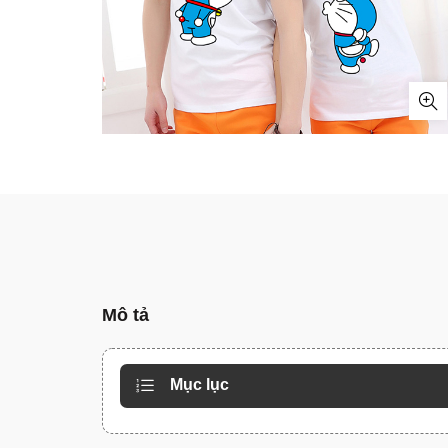
Mô tả
Mục lục