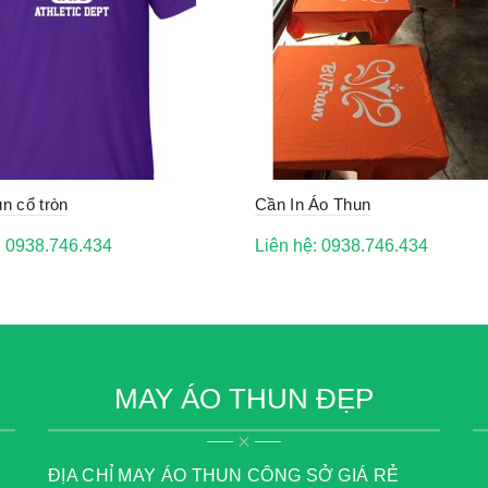
un cổ tròn
Cần In Áo Thun
: 0938.746.434
Liên hệ: 0938.746.434
MAY ÁO THUN ĐẸP
ĐỊA CHỈ MAY ÁO THUN CÔNG SỞ GIÁ RẺ