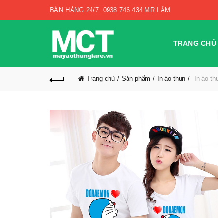
BÁN HÀNG 24/7: 0938.746.434 MR LÂM
TRANG CHỦ
Trang chủ
Sản phẩm
In áo thun
In áo th