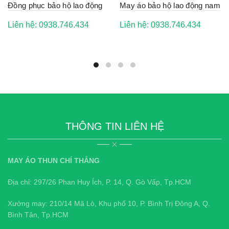
Đồng phục bảo hộ lao động
May áo bảo hộ lao động nam
Liên hệ: 0938.746.434
Liên hệ: 0938.746.434
THÔNG TIN LIÊN HỆ
MAY ÁO THUN CHÍ THẮNG
Địa chỉ: 297/26 Phan Huy Ích, P. 14, Q. Gò Vấp, Tp.HCM
Xưởng may: 210/14 Mã Lò, Khu phố 10, P. Bình Trị Đông A, Q.
Bình Tân, Tp.HCM