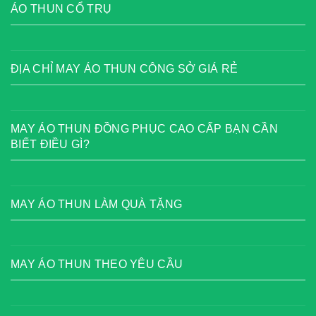
ÁO THUN CỔ TRỤ
ĐỊA CHỈ MAY ÁO THUN CÔNG SỞ GIÁ RẺ
MAY ÁO THUN ĐỒNG PHỤC CAO CẤP BẠN CẦN
BIẾT ĐIỀU GÌ?
MAY ÁO THUN LÀM QUÀ TẶNG
MAY ÁO THUN THEO YÊU CẦU